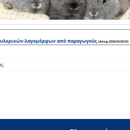
ουλερικών-λαγομόρφων από παραγωγούς
(Αποφ.255610/2010)
άς