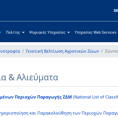
Πολίτης
Ψηφιακές Υπηρεσίες
Υπηρεσίες Web Services
ηνοτροφία
Γενετική Βελτίωση Αγροτικών Ζώων
Ζώντα
α & Αλιεύματα
ημένων Περιοχών Παραγωγής ΖΔΜ
(National List of Class
ατηγοριοποίηση και Παρακολούθηση των Περιοχών Παρα