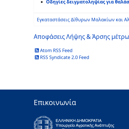
Οδηγίες δειγματοληψίας για θαλάσ
Εγκαταστάσεις Δίθυρων Μαλακίων και Α
Αποφάσεις Λήψης & Άρσης μέτρ
Atom RSS Feed
RSS Syndicate 2.0 Feed
Επικοινωνία