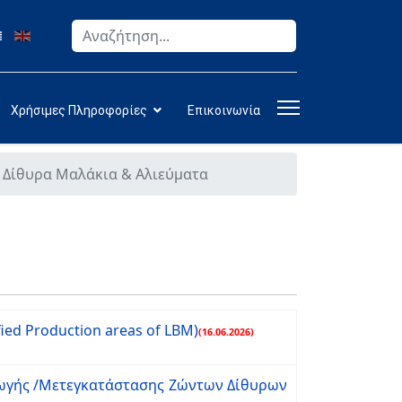
Αναζήτηση
Type 2 or more characters for results.
Χρήσιμες Πληροφορίες
Επικοινωνία
 Δίθυρα Μαλάκια & Αλιεύματα
ified Production areas of LBM)
(
16.06.2026)
γωγής /Μετεγκατάστασης Ζώντων Δίθυρων