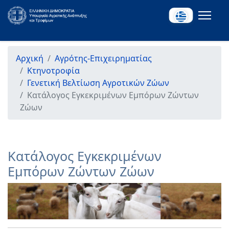
Αρχική
Αγρότης-Επιχειρηματίας
Κτηνοτροφία
Γενετική Βελτίωση Αγροτικών Ζώων
Κατάλογος Eγκεκριμένων Eμπόρων Zώντων
Zώων
Κατάλογος Eγκεκριμένων
Eμπόρων Zώντων Zώων