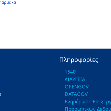
 Φάρμακα
Πληροφορίες
1540
ΔΙΑΥΓΕΙΑ
OPENGOV
DATAGOV
α
Ενημέρωση Επεξεργ
Προσωπικών Δεδο