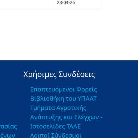
23-04-26
Χρήσιμες Συνδέσεις
Εποπτευόμενοι Φορείς
Βιβλιοθήκη του ΥΠΑΑΤ
Τμήματα Αγροτικής
Ανάπτυξης και Ελέγχων -
ασίας
Ιστοσελίδες ΤΑΑΕ
μένων
Λοιποί Σύνδεσμοι