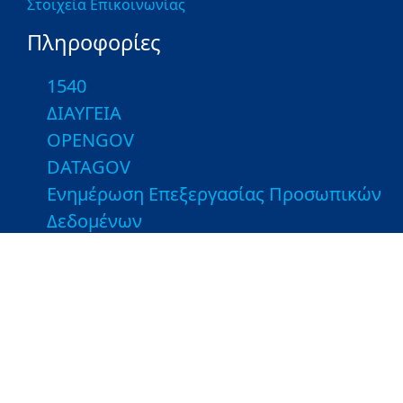
Στοιχεία Επικοινωνίας
Πληροφορίες
1540
ΔΙΑΥΓΕΙΑ
OPENGOV
DATAGOV
Ενημέρωση Επεξεργασίας Προσωπικών
Δεδομένων
Χρήσιμες Συνδέσεις
Εποπτευόμενοι Φορείς
Βιβλιοθήκη του ΥΠΑΑΤ
Τμήματα Αγροτικής Ανάπτυξης και
Ελέγχων - Ιστοσελίδες ΤΑΑΕ