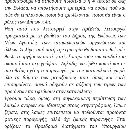
προσπαθούμε να στήσουμε πιλοτικά 3 ή 4 τέτοια σε όλη
την Ελλάδα, να αποκτήσουμε εμπειρία, να δούμε πού και
πώς θα εμπλακούν, ποιοι θα εμπλέκονται, ποιος θα είναι ο
ρόλος των Δήμων κ.λπ.
Ήδη αυτό που λειτουργεί στην Πρέβεζα, λειτουργεί
πραγματικά με τη βοήθεια του Δήμου, της Ενώσεως των
Νέων Αγροτών, των καταναλωτικών οργανώσεων και
άλλων. Σε λίγο, από αυτή την εμπειρία θα διαπιστωθεί πώς
θα λειτουργήσουν αυτά, γιατί εξυπηρετούν την καρδιά του
σκοπού που περιγράψατε. Δηλαδή, να έρθει κοντά και σε
απευθείας σχέση ο παραγωγός με τον καταναλωτή, χωρίς
όλα τα βήματα των μεσαζόντων, που, όπως και εσείς
επισημαίνετε, συχνά οδηγούν σε αύξηση των τιμών των
προϊόντων που φτάνουν στον καταναλωτή.
Έρχομαι τώρα, όμως, στη συγκεκριμένη περίπτωση των
λαϊκών αγορών και ιδιαίτερα στους κτηνοτρόφους. Όπως
ξέρετε, στις λαϊκές επιτρέπεται να πωλούνται προϊόντα
φυτικής παραγωγής, αλλά όχι ζωικής παραγωγής. Έτσι
ορίζουν τα Προεδρικά Διατάγματα του Υπουργείου