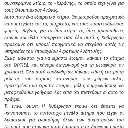
συγκεκριμένο κτίριο, το «Κεράνης», το οποίο είχε γίνει για
τους Ολυμπιακούς Αγώνες.
Αυτό ήταν ένα εξαιρετικό κτίριο. Θα μπορούσε πραγματικά
να συστεγάσει και τις υπηρεσίες και τους εποπτευόμενους
φορείς.. Βέβαια, για το ίδιο κτίριο τις ίδιες προσπάθειες
έκαναν και άλλα Υπουργεία. Παρ’ όλα αυτά, η Κυβέρνηση
προέκρινε ότι μπορεί πραγματικά να στεγάσει αυτές τις
υπηρεσίες του Υπουργείου Αγροτικής Ανάπτυξης.
Εμείς, μάλιστα, για να είμαστε έτοιμοι, κάναμε το αίτημα
στο ΤΑΥΠΕΔ, και κάναμε διαγωνισμό για τη μεταφορά, αν
χρειαστεί. Όλα αυτά ευοδώθηκαν. Κάναμε ειδική επιτροπή
μελέτης του κτιρίου, κατανομής των χώρων κ.λπ.,
προκειμένου να είμαστε έτοιμοι, μόλις συμφωνήσουν, να
μεταφερθούμε γρήγορα. Σας είπα ότι πιστεύαμε σ’ αυτό το
πράγμα.
Τι έγινε, όμως; Η Κυβέρνηση έκρινε ότι έπρεπε να
ικανοποιήσει το αντίστοιχο μεγάλο αίτημα που είχαν οι
δικαστικοί για ενοποίηση όλων των δικαστηρίων του
Πειραιά, που ήταν και αυτά διάσπαρτα σε διάφορα σημεία