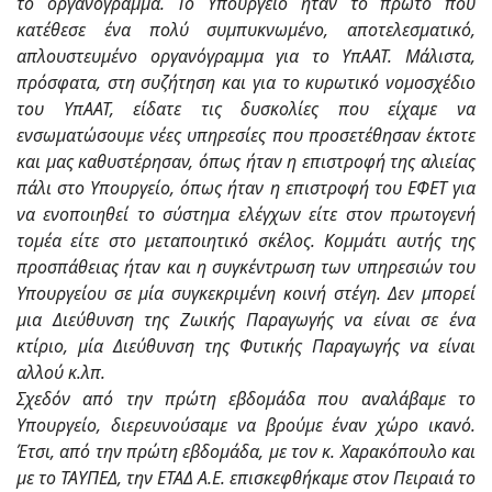
το οργανόγραμμα. Το Υπουργείο ήταν το πρώτο που
κατέθεσε ένα πολύ συμπυκνωμένο, αποτελεσματικό,
απλουστευμένο οργανόγραμμα για το ΥπΑΑΤ. Μάλιστα,
πρόσφατα, στη συζήτηση και για το κυρωτικό νομοσχέδιο
του ΥπΑΑΤ, είδατε τις δυσκολίες που είχαμε να
ενσωματώσουμε νέες υπηρεσίες που προσετέθησαν έκτοτε
και μας καθυστέρησαν, όπως ήταν η επιστροφή της αλιείας
πάλι στο Υπουργείο, όπως ήταν η επιστροφή του ΕΦΕΤ για
να ενοποιηθεί το σύστημα ελέγχων είτε στον πρωτογενή
τομέα είτε στο μεταποιητικό σκέλος. Κομμάτι αυτής της
προσπάθειας ήταν και η συγκέντρωση των υπηρεσιών του
Υπουργείου σε μία συγκεκριμένη κοινή στέγη. Δεν μπορεί
μια Διεύθυνση της Ζωικής Παραγωγής να είναι σε ένα
κτίριο, μία Διεύθυνση της Φυτικής Παραγωγής να είναι
αλλού κ.λπ.
Σχεδόν από την πρώτη εβδομάδα που αναλάβαμε το
Υπουργείο, διερευνούσαμε να βρούμε έναν χώρο ικανό.
Έτσι, από την πρώτη εβδομάδα, με τον κ. Χαρακόπουλο και
με το ΤΑΥΠΕΔ, την ΕΤΑΔ Α.Ε. επισκεφθήκαμε στον Πειραιά το