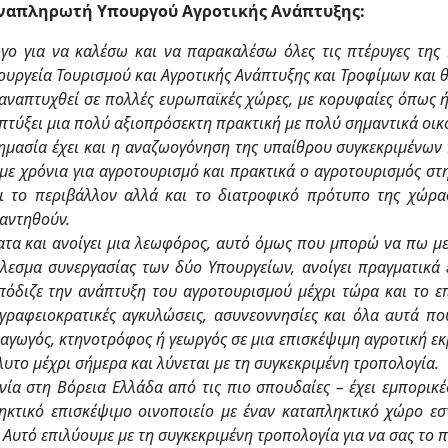
 Αναπληρωτή Υπουργού Αγροτικής Ανάπτυξης:
όγο για να καλέσω και να παρακαλέσω όλες τις πτέρυγες της
ργεία Τουρισμού και Αγροτικής Ανάπτυξης και Τροφίμων και θ
ι αναπτυχθεί σε πολλές ευρωπαϊκές χώρες, με κορυφαίες όπως
ναπτύξει μια πολύ αξιοπρόσεκτη πρακτική με πολύ σημαντικά οικ
 σημασία έχει και η αναζωογόνηση της υπαίθρου συγκεκριμένων
άμε χρόνια για αγροτουρισμό και πρακτικά ο αγροτουρισμός στη
αι το περιβάλλον αλλά και το διατροφικό πρότυπο της χώρας
ναντηθούν.
ατα και ανοίγει μια λεωφόρος, αυτό όμως που μπορώ να πω με 
λεσμα συνεργασίας των δύο Υπουργείων, ανοίγει πραγματικά
όδιζε την ανάπτυξη του αγροτουρισμού μέχρι τώρα και το επ
γραφειοκρατικές αγκυλώσεις, ασυνεοννησίες και όλα αυτά π
αγωγός, κτηνοτρόφος ή γεωργός σε μια επισκέψιμη αγροτική εκμ
λυτο μέχρι σήμερα και λύνεται με τη συγκεκριμένη τροπολογία.
ία στη Βόρεια Ελλάδα από τις πιο σπουδαίες – έχει εμπορικές 
ηκτικό επισκέψιμο οινοποιείο με έναν καταπληκτικό χώρο εστ
. Αυτό επιλύουμε με τη συγκεκριμένη τροπολογία για να σας το 