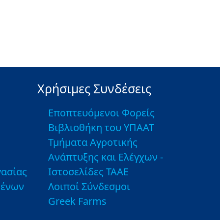
Χρήσιμες Συνδέσεις
Εποπτευόμενοι Φορείς
Βιβλιοθήκη του ΥΠΑΑΤ
Τμήματα Αγροτικής
Ανάπτυξης και Ελέγχων -
ασίας
Ιστοσελίδες ΤΑΑΕ
μένων
Λοιποί Σύνδεσμοι
Greek Farms