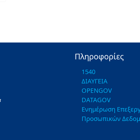
Πληροφορίες
1540
ΔΙΑΥΓΕΙΑ
OPENGOV
DATAGOV
α
Ενημέρωση Επεξεργ
Προσωπικών Δεδο