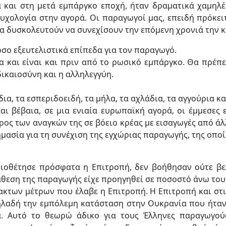
ά και στη μετά εμπάργκο εποχή, ήταν δραματικά χαμηλέ
χολογία στην αγορά. Οι παραγωγοί μας, επειδή πρόκειτ
θα δυσκολευτούν να συνεχίσουν την επόμενη χρονιά την κ
όσο εξευτελιστικά επίπεδα για τον παραγωγό.
α και είναι και πριν από το ρωσικό εμπάργκο. Θα πρέπε
ικαιοσύνη και η αλληλεγγύη.
ια, τα εσπεριδοειδή, τα μήλα, τα αχλάδια, τα αγγούρια κ
αι βέβαια, σε μια ενιαία ευρωπαϊκή αγορά, οι έμμεσες 
ρος των αναγκών της σε βόειο κρέας με εισαγωγές από ά
ασία για τη συνέχιση της εγχώριας παραγωγής, της οποία
 υιοθέτησε πρόσφατα η Επιτροπή, δεν βοήθησαν ούτε βε
άθεση της παραγωγής είχε προηγηθεί σε ποσοστό άνω του
κτων μέτρων που έλαβε η Επιτροπή. Η Επιτροπή και στ
ηλαδή την εμπόλεμη κατάσταση στην Ουκρανία που ήταν 
 Αυτό το θεωρώ άδικο για τους Έλληνες παραγωγούς,