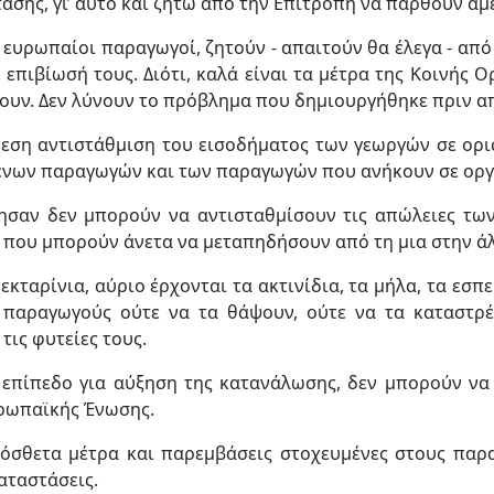
ασης, γι’ αυτό και ζητώ από την Επιτροπή να παρθούν άμ
ι ευρωπαίοι παραγωγοί, ζητούν - απαιτούν θα έλεγα - απ
 επιβίωσή τους. Διότι, καλά είναι τα μέτρα της Κοινής 
νουν. Δεν λύνουν το πρόβλημα που δημιουργήθηκε πριν α
μεση αντιστάθμιση του εισοδήματος των γεωργών σε ορι
μένων παραγωγών και των παραγωγών που ανήκουν σε οργ
ησαν δεν μπορούν να αντισταθμίσουν τις απώλειες τω
 που μπορούν άνετα να μεταπηδήσουν από τη μια στην άλ
εκταρίνια, αύριο έρχονται τα ακτινίδια, τα μήλα, τα εσπ
 παραγωγούς ούτε να τα θάψουν, ούτε να τα καταστρέ
τις φυτείες τους.
 επίπεδο για αύξηση της κατανάλωσης, δεν μπορούν ν
υρωπαϊκής Ένωσης.
όσθετα μέτρα και παρεμβάσεις στοχευμένες στους παρα
αταστάσεις.