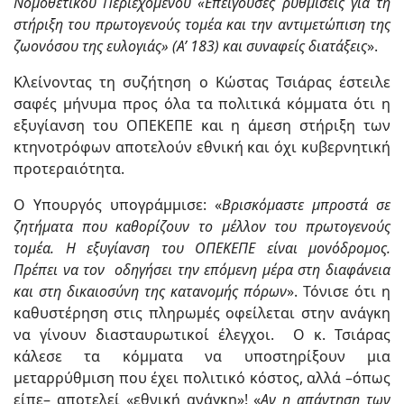
Νομοθετικού Περιεχομένου «Επείγουσες ρυθμίσεις για τη
στήριξη του πρωτογενούς τομέα και την αντιμετώπιση της
ζωονόσου της ευλογιάς» (Α’ 183) και συναφείς διατάξεις
».
Κλείνοντας τη συζήτηση ο Κώστας Τσιάρας έστειλε
σαφές μήνυμα προς όλα τα πολιτικά κόμματα ότι η
εξυγίανση του ΟΠΕΚΕΠΕ και η άμεση στήριξη των
κτηνοτρόφων αποτελούν εθνική και όχι κυβερνητική
προτεραιότητα.
Ο Υπουργός υπογράμμισε: «
Βρισκόμαστε μπροστά σε
ζητήματα που καθορίζουν το μέλλον του πρωτογενούς
τομέα. Η εξυγίανση του ΟΠΕΚΕΠΕ είναι μονόδρομος.
Πρέπει να τον οδηγήσει την επόμενη μέρα στη διαφάνεια
και στη δικαιοσύνη της κατανομής πόρων
». Τόνισε ότι η
καθυστέρηση στις πληρωμές οφείλεται στην ανάγκη
να γίνουν διασταυρωτικοί έλεγχοι. Ο κ. Τσιάρας
κάλεσε τα κόμματα να υποστηρίξουν μια
μεταρρύθμιση που έχει πολιτικό κόστος, αλλά –όπως
είπε– αποτελεί «εθνική ανάγκη»! «
Αν η απάντηση των