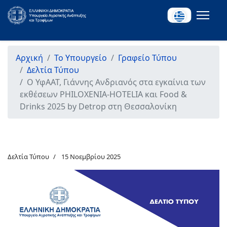
Αρχική
Το Υπουργείο
Γραφείο Τύπου
Δελτία Τύπου
Ο ΥφΑΑΤ, Γιάννης Ανδριανός στα εγκαίνια των
εκθέσεων PHILOXENIA-HOTELIA και Food &
Drinks 2025 by Detrop στη Θεσσαλονίκη
Δελτία Τύπου
15 Νοεμβρίου 2025