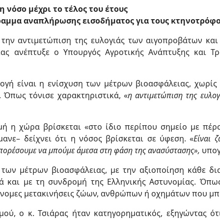
 νόσο μέχρι το τέλος του έτους
γραμμα αναπλήρωσης εισοδήματος για τους κτηνοτρόφ
 την αντιμετώπιση της ευλογιάς των αιγοπροβάτων και
ίας ανέπτυξε ο Υπουργός Αγροτικής Ανάπτυξης και Τ
λογή είναι η ενίσχυση των μέτρων βιοασφάλειας, χωρίς
. Όπως τόνισε χαρακτηριστικά, «
η αντιμετώπιση της ευλογι
μή η χώρα βρίσκεται «στο ίδιο περίπου σημείο με πέρ
ανε– δείχνει ότι η νόσος βρίσκεται σε ύφεση. «
Είναι 
 μπορέσουμε να μπούμε άμεσα στη φάση της ανασύστασης»,
υπογ
 των μέτρων βιοασφάλειας, με την αξιοποίηση κάθε δ
λλά και με τη συνδρομή της Ελληνικής Αστυνομίας. Όπω
ράνομες μετακινήσεις ζώων, ανθρώπων ή οχημάτων που μπ
ού, ο κ. Τσιάρας ήταν κατηγορηματικός, εξηγώντας ότ