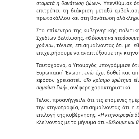
σταματά η θανάτωση ζώων».
Υπενθύμισε ότ
επιτρέπει τη διάκριση μεταξύ εμβολια
πρωτοκόλλου και στη θανάτωση ολόκληρ
Στο επίκεντρο της κυβερνητικής πολιτι
Σχεδίων Βελτίωσης. «
Θέλουμε να περάσουμε 
χρόνια»
, τόνισε, επισημαίνοντας ότι με 
επιχειρήσουμε να αναπτύξουμε την κτηνο
Ταυτόχρονα, ο Υπουργός υπογράμμισε ότι
Ευρωπαϊκή Ένωση, ενώ έχει δοθεί και α
εφόσον χρειαστεί. «
Το κρίσιμο ερώτημα εί
σημαίνει ζωή
», ανέφερε χαρακτηριστικά.
Τέλος, προανήγγειλε ότι τις επόμενες ημ
την κτηνοτροφία, επισημαίνοντας ότι η 
επιλογή της κυβέρνησης.
«Η κτηνοτροφία δί
κλείνοντας με το μήνυμα ότι «
θέλουμε και 