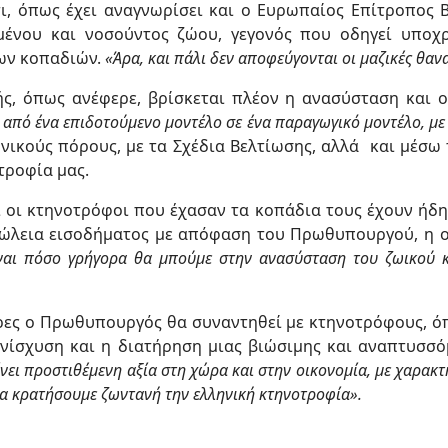
ι, όπως έχει αναγνωρίσει και ο Ευρωπαίος Επίτροπος Β
σμένου και νοσούντος ζώου, γεγονός που οδηγεί υπο
ων κοπαδιών.
«Άρα, και πάλι δεν αποφεύγονται οι μαζικές θαν
κής, όπως ανέφερε, βρίσκεται πλέον η ανασύσταση και 
από ένα επιδοτούμενο μοντέλο σε ένα παραγωγικό μοντέλο, με 
εθνικούς πόρους, με τα Σχέδια Βελτίωσης, αλλά και μέσ
τροφία μας.
 οι κτηνοτρόφοι που έχασαν τα κοπάδια τους έχουν ήδη
πώλεια εισοδήματος με απόφαση του Πρωθυπουργού, η 
ναι πόσο γρήγορα θα μπούμε στην ανασύσταση του ζωικού κ
έρες ο Πρωθυπουργός θα συναντηθεί με κτηνοτρόφους, ό
ενίσχυση και η διατήρηση μιας βιώσιμης και αναπτυσσ
νει προστιθέμενη αξία στη χώρα και στην οικονομία, με χαρακ
θα κρατήσουμε ζωντανή την ελληνική κτηνοτροφία».