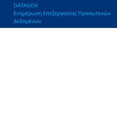
DATAGOV
Ενημέρωση Επεξεργασίας Προσωπικών
Δεδομένων
Χρήσιμες Συνδέσεις
Εποπτευόμενοι Φορείς
Βιβλιοθήκη του ΥΠΑΑΤ
Τμήματα Αγροτικής Ανάπτυξης και
Ελέγχων - Ιστοσελίδες ΤΑΑΕ
Λοιποί Σύνδεσμοι
Greek Farms
Copyright © 2026 Υπουργείο Αγροτικής Ανάπτυξης και