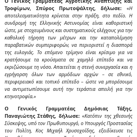
Ο Γενικός Γραμματέας Αγροτικής Ανάπτυξης και
Τροφίμων, Σπύρος Πρωτοψάλτης
,
δήλωσε:
«
Η
αποτελεσματικότητα κρίνεται στην πράξη, στο πεδίο. Η
συνδρομή της Ελληνικής Αστυνομίας είναι καθοριστική
ώστε, με στοχευμένους και συστηματικούς ελέγχους για την
καθολική τήρηση των μέτρων και την καταπολέμηση
παραβατικών συμπεριφορών, να περιοριστεί η διασπορά
της ευλογιάς. Το επόμενο τρίμηνο είναι κρίσιμο για να
κρατήσουμε τα κρούσματα σε χαμηλό επίπεδο και να
εκριζώσουμε τη νόσο. Απαιτείται η στενή συνεργασία και η
εγρήγορση όλων των αρμόδιων αρχών – σε εθνικό,
περιφερειακό και τοπικό επίπεδο – ώστε να μπορέσουμε
να αντιμετωπίσουμε αυτή την τεράστια απειλή για την
κτηνοτροφία.»
Ο Γενικός Γραμματέας Δημόσιας Τάξης,
Παναγιώτης Στάθης, δήλωσε:
«
Κατόπιν της χθεσινής
Σύσκεψης, υπό τον Πρωθυπουργό, ο Υπουργός Προστασίας
του Πολίτη, Κος Μιχαήλ Χρυσοχοΐδης, εξειδίκευσε τις