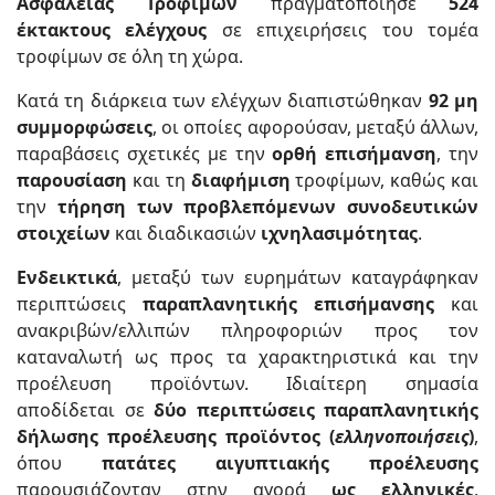
Ασφάλειας Τροφίμων
πραγματοποίησε
524
έκτακτους ελέγχους
σε επιχειρήσεις του τομέα
τροφίμων σε όλη τη χώρα.
Κατά τη διάρκεια των ελέγχων διαπιστώθηκαν
92 μη
συμμορφώσεις
, οι οποίες αφορούσαν, μεταξύ άλλων,
παραβάσεις σχετικές με την
ορθή επισήμανση
, την
παρουσίαση
και τη
διαφήμιση
τροφίμων, καθώς και
την
τήρηση των προβλεπόμενων συνοδευτικών
στοιχείων
και διαδικασιών
ιχνηλασιμότητας
.
Ενδεικτικά
, μεταξύ των ευρημάτων καταγράφηκαν
περιπτώσεις
παραπλανητικής επισήμανσης
και
ανακριβών/ελλιπών πληροφοριών προς τον
καταναλωτή ως προς τα χαρακτηριστικά και την
προέλευση προϊόντων. Ιδιαίτερη σημασία
αποδίδεται σε
δύο περιπτώσεις παραπλανητικής
δήλωσης προέλευσης προϊόντος (
ελληνοποιήσεις
)
,
όπου
πατάτες αιγυπτιακής προέλευσης
παρουσιάζονταν στην αγορά
ως ελληνικές
,