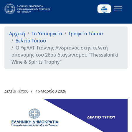
Αρχική
Το Υπουργείο
Γραφείο Τύπου
Δελτία Τύπου
Ο ΥφΑΑΤ, Γιάννης Ανδριανός στην τελετή
απονομής του 26ου διαγωνισμού “Thessaloniki
Wine & Spirits Trophy”
Δελτία Τύπου
16 Μαρτίου 2026