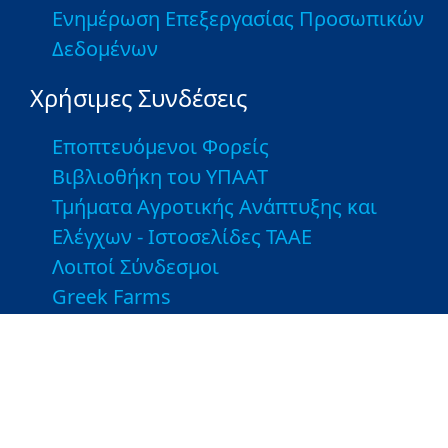
Ενημέρωση Επεξεργασίας Προσωπικών
Δεδομένων
Χρήσιμες Συνδέσεις
Εποπτευόμενοι Φορείς
Βιβλιοθήκη του ΥΠΑΑΤ
Τμήματα Αγροτικής Ανάπτυξης και
Ελέγχων - Ιστοσελίδες ΤΑΑΕ
Λοιποί Σύνδεσμοι
Greek Farms
Copyright © 2026 Υπουργείο Αγροτικής Ανάπτυξης και
Τροφίμων. Με την επιφύλαξη παντός δικαιώματος.