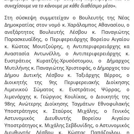
συνεχίσουμε να το κάνουμε με κάθε διαθέσιμο μέσο».
Στη σύσκεψη συμμετείχαν ο Βουλευτής της Νέας
Δημοκρατίας στον νομό κ. Χαράλαμπος Αθανασίου, ο
ανεξάρτητος Βουλευτής Λέσβου κ. Παναγιώτης
Παρασκευαΐδης, ο Περιφερειάρχης Βορείου Αιγαίου
κ. Κώστας Μουτζούρης, η Αντιπεριφερειάρχης κα
Αναστασία Αντωνέλλη, ο Αντιπεριφερειάρχης κ.
Ευστράτιος Κυρατζής-Χρυσόστομου, ο Δήμαρχος
Μυτιλήνης κ. Παναγιώτης Χριστοφάς, ο Δήμαρχος του
Δήμου Δυτικής Λέσβου κ. Ταξιάρχης Βέρρος, ο
Διοικητής της 9ης Περιφερειακής Διοίκησης
Λιμενικού Σώματος κ. Ευστράτιος Ψύρρας, ο
λιμενάρχης κ. Γεώργιος Κουλίκας, ο Διοικητής της
98ης Ανώτερης Διοίκησης Ταγμάτων Εθνοφυλακής
Υποστράτηγος κ. Σταύρος Μιχάλης, ο Γενικός
Αστυνομικός Διευθυντής Βορείου Αιγαίου
Υποστράτηγος κ. Μιχάλης Σεβδυνίδης, ο Αστυνομικός
Διευθυντής Λέσβου κ. Κώστας Παπάζογλου, η