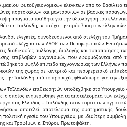
ιμακίου φυτοϋγειονομικών ελεγκτών από το Βασίλειο τ
ώνες πορτοκαλιών και μανταρινιών σε βασικές παραγωγικ
σκεψη πραγματοποιήθηκε για την αξιολόγηση του ελληνι
έτει η Ταϊλάνδη, με στόχο την πρόσβαση των ελληνικών 
ϊλανδοί ελεγκτές, συνοδευόμενοι από στελέχη του Τμήμ
ομικού ελέγχου των ΔΑΟΚ των Περιφερειακών Ενοτήτων
τις διαδικασίες συλλογής, διαλογής και τυποποίησης τω
ίρισης επιβλαβών οργανισμών που εφαρμόζονται από 
στώθηκε το υψηλό επίπεδο τεχνογνωσίας των Ελλήνων π
σιών της χώρας σε κεντρικό και περιφερειακό επίπεδο
ς την Ταϊλάνδη από το προσεχές φθινόπωρο, για την εξα
 των Ταϊλανδών επιθεωρητών υποδέχθηκε στο Υπουργείο 
ής, ο οποίος ενημερώθηκε για τα αποτελέσματα των ελέγχ
εργασίας Ελλάδας – Ταϊλάνδης στον τομέα των αγροτικ
ογήσεων αποτελεί αποτέλεσμα της συστηματικής δουλ
η πολιτική ηγεσία του Υπουργείου, με ιδιαίτερη συμβολ
ξης και Τροφίμων κ. Σπύρου Πρωτοψάλτη.