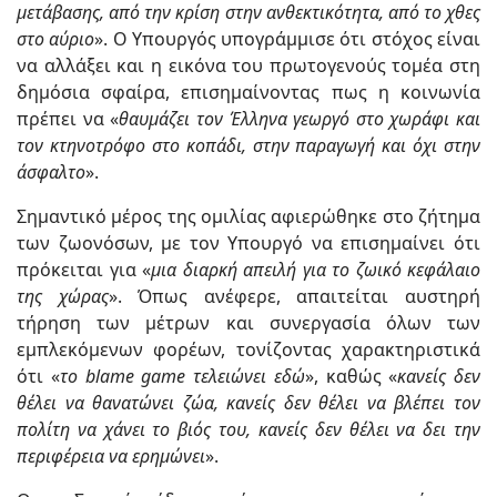
μετάβασης, από την κρίση στην ανθεκτικότητα, από το χθες
στο αύριο
». Ο Υπουργός υπογράμμισε ότι στόχος είναι
να αλλάξει και η εικόνα του πρωτογενούς τομέα στη
δημόσια σφαίρα, επισημαίνοντας πως η κοινωνία
πρέπει να «
θαυμάζει τον Έλληνα γεωργό στο χωράφι και
τον κτηνοτρόφο στο κοπάδι, στην παραγωγή και όχι στην
άσφαλτο
».
Σημαντικό μέρος της ομιλίας αφιερώθηκε στο ζήτημα
των ζωονόσων, με τον Υπουργό να επισημαίνει ότι
πρόκειται για «
μια διαρκή απειλή για το ζωικό κεφάλαιο
της χώρας
». Όπως ανέφερε, απαιτείται αυστηρή
τήρηση των μέτρων και συνεργασία όλων των
εμπλεκόμενων φορέων, τονίζοντας χαρακτηριστικά
ότι «
το blame game τελειώνει εδώ
», καθώς «
κανείς δεν
θέλει να θανατώνει ζώα, κανείς δεν θέλει να βλέπει τον
πολίτη να χάνει το βιός του, κανείς δεν θέλει να δει την
περιφέρεια να ερημώνει
».