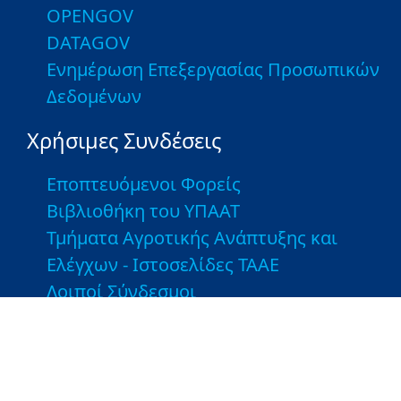
OPENGOV
DATAGOV
Ενημέρωση Επεξεργασίας Προσωπικών
Δεδομένων
Χρήσιμες Συνδέσεις
Εποπτευόμενοι Φορείς
Βιβλιοθήκη του ΥΠΑΑΤ
Τμήματα Αγροτικής Ανάπτυξης και
Ελέγχων - Ιστοσελίδες ΤΑΑΕ
Λοιποί Σύνδεσμοι
Greek Farms