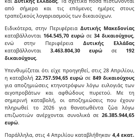
και
Δυτικής Ελλάδας
. Τα σχετικά ποσά πιστώνονται
από σήμερα και τις επόμενες ημέρες στους
τραπεζικούς λογαριασμούς των δικαιούχων.
Ειδικότερα, στην Περιφέρεια
Δυτικής Μακεδονίας
καταβάλλονται
164.545,70 ευρώ
σε
34 δικαιούχους
,
ενώ στην Περιφέρεια
Δυτικής Ελλάδας
καταβάλλονται
3.463.804,30 ευρώ
σε
192
δικαιούχους
.
Υπενθυμίζεται ότι είχε προηγηθεί, στις 28 Απριλίου,
η καταβολή
22.757.594,65 ευρώ
σε
849 δικαιούχους
για αποζημιώσεις κτηνοτρόφων λόγω ευλογιάς των
αιγοπροβάτων και αφθώδους πυρετού. Με τη
σημερινή καταβολή, οι αποζημιώσεις που έχουν
πληρωθεί το 2026 για θανατωθέντα ζώα λόγω
επιζωοτιών ανέρχονται συνολικά σε
26.385.944,65
ευρώ
.
Παράλληλα, στις 4 Απριλίου καταβλήθηκαν
4,4 εκατ.