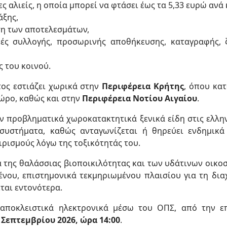
 αλιείς, η οποία μπορεί να φτάσει έως τα 5,33 ευρώ ανά
άξης,
ση των αποτελεσμάτων,
ές συλλογής, προσωρινής αποθήκευσης, καταγραφής, ζ
 του κοινού.
ος εστιάζει χωρικά στην
Περιφέρεια Κρήτης
, όπου κα
ώρο, καθώς και στην
Περιφέρεια Νοτίου Αιγαίου
.
ν προβληματικά χωροκατακτητικά ξενικά είδη στις ελλη
συστήματα, καθώς ανταγωνίζεται ή θηρεύει ενδημικά ε
ιρισμούς λόγω της τοξικότητάς του.
α της θαλάσσιας βιοποικιλότητας και των υδάτινων οικο
νου, επιστημονικά τεκμηριωμένου πλαισίου για τη δι
ται εντονότερα.
αποκλειστικά ηλεκτρονικά μέσω του ΟΠΣ, από την ε
 Σεπτεμβρίου 2026, ώρα 14:00
.