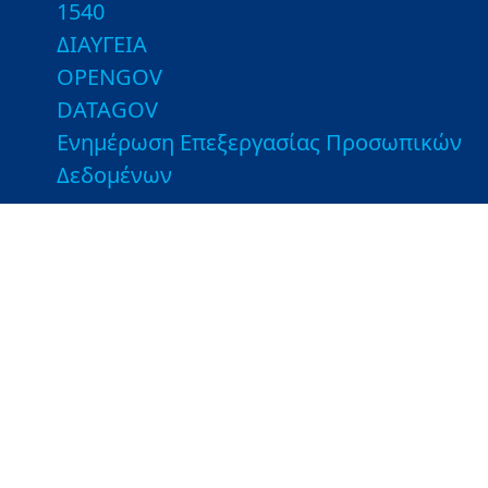
1540
ΔΙΑΥΓΕΙΑ
OPENGOV
DATAGOV
Ενημέρωση Επεξεργασίας Προσωπικών
Δεδομένων
Χρήσιμες Συνδέσεις
Εποπτευόμενοι Φορείς
Βιβλιοθήκη του ΥΠΑΑΤ
Τμήματα Αγροτικής Ανάπτυξης και
Ελέγχων - Ιστοσελίδες ΤΑΑΕ
Λοιποί Σύνδεσμοι
Greek Farms