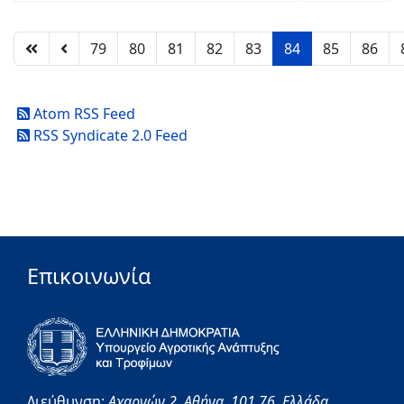
79
80
81
82
83
84
85
86
Atom RSS Feed
RSS Syndicate 2.0 Feed
Επικοινωνία
Διεύθυνση:
Αχαρνών 2,
Αθήνα,
101 76,
Ελλάδα