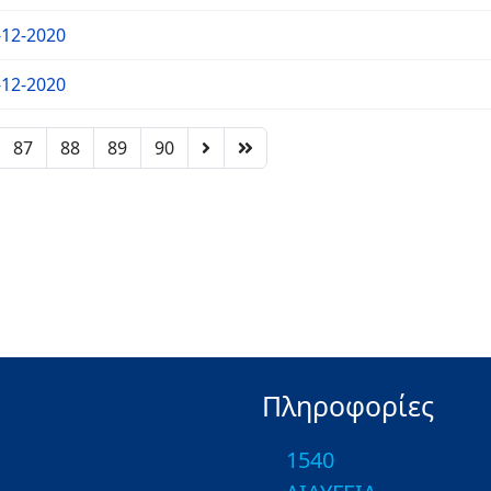
-12-2020
-12-2020
87
88
89
90
Πληροφορίες
1540