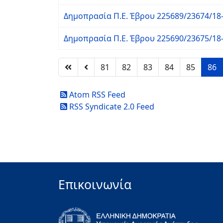
Δημοπρασία Π.Ε. Έβρου 225689/23674/18
Δημοπρασία Π.Ε. Έβρου 225690/23675/18
81
82
83
84
85
86
Atom RSS Feed
RSS Syndicate 2.0 Feed
Επικοινωνία