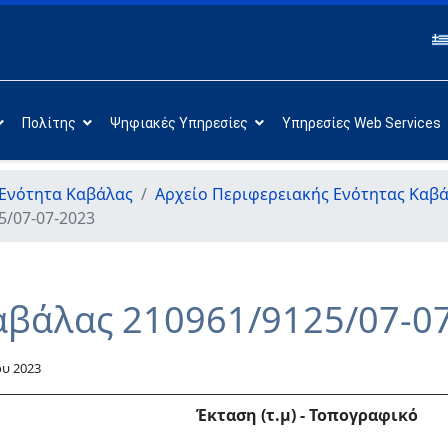
Πολίτης
Ψηφιακές Υπηρεσίες
Υπηρεσίες Web Services
 Ενότητα Καβάλας
Αρχείο Περιφερειακής Ενότητας Καβ
5/07-07-2023
αβάλας 210961/9125/07-0
ου 2023
Έκταση (τ.μ)
-
Τοπογραφικό