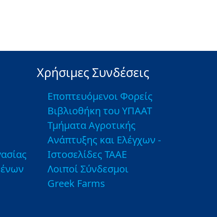
Χρήσιμες Συνδέσεις
Εποπτευόμενοι Φορείς
Βιβλιοθήκη του ΥΠΑΑΤ
Τμήματα Αγροτικής
Ανάπτυξης και Ελέγχων -
ασίας
Ιστοσελίδες ΤΑΑΕ
μένων
Λοιποί Σύνδεσμοι
Greek Farms