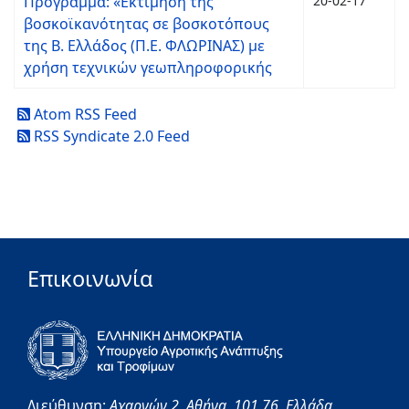
Πρόγραμμα: «Εκτίμηση της
20-02-17
βοσκοϊκανότητας σε βοσκοτόπους
της Β. Ελλάδος (Π.Ε. ΦΛΩΡΙΝΑΣ) με
χρήση τεχνικών γεωπληροφορικής
Atom RSS Feed
RSS Syndicate 2.0 Feed
Επικοινωνία
Διεύθυνση:
Αχαρνών 2,
Αθήνα,
101 76,
Ελλάδα