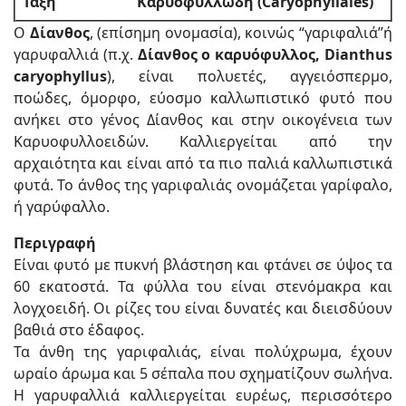
Τάξη
Καρυοφυλλώδη (Caryophyllales)
Ο
Δίανθος
, (επίσημη ονομασία), κοινώς “γαριφαλιά”ή
γαρυφαλλιά (π.χ.
Δίανθος ο καρυόφυλλος, Dianthus
caryophyllus
), είναι πολυετές, αγγειόσπερμο,
ποώδες, όμορφο, εύοσμο καλλωπιστικό φυτό που
ανήκει στο γένος Δίανθος και στην οικογένεια των
Καρυοφυλλοειδών. Καλλιεργείται από την
αρχαιότητα και είναι από τα πιο παλιά καλλωπιστικά
φυτά. Το άνθος της γαριφαλιάς ονομάζεται γαρίφαλο,
ή γαρύφαλλο.
Περιγραφή
Είναι φυτό με πυκνή βλάστηση και φτάνει σε ύψος τα
60 εκατοστά. Τα φύλλα του είναι στενόμακρα και
λογχοειδή. Οι ρίζες του είναι δυνατές και διεισδύουν
βαθιά στο έδαφος.
Τα άνθη της γαριφαλιάς, είναι πολύχρωμα, έχουν
ωραίο άρωμα και 5 σέπαλα που σχηματίζουν σωλήνα.
Η γαρυφαλλιά καλλιεργείται ευρέως, περισσότερο