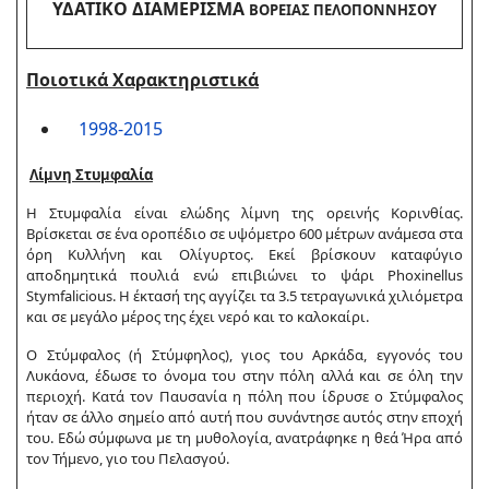
ΥΔΑΤΙΚΟ ΔΙΑΜΕΡΙΣΜΑ
ΒΟΡΕΙΑΣ ΠΕΛΟΠΟΝΝΗΣΟΥ
Ποιοτικά Χαρακτηριστικά
1998-2015
Λίμνη Στυμφαλία
Η Στυμφαλία είναι ελώδης λίμνη της ορεινής Κορινθίας.
Βρίσκεται σε ένα οροπέδιο σε υψόμετρο 600 μέτρων ανάμεσα στα
όρη Κυλλήνη και Ολίγυρτος. Εκεί βρίσκουν καταφύγιο
αποδημητικά πουλιά ενώ επιβιώνει το ψάρι Phoxinellus
Stymfalicious. Η έκτασή της αγγίζει τα 3.5 τετραγωνικά χιλιόμετρα
και σε μεγάλο μέρος της έχει νερό και το καλοκαίρι.
Ο Στύμφαλος (ή Στύμφηλος), γιος του Αρκάδα, εγγονός του
Λυκάονα, έδωσε το όνομα του στην πόλη αλλά και σε όλη την
περιοχή. Κατά τον Παυσανία η πόλη που ίδρυσε ο Στύμφαλος
ήταν σε άλλο σημείο από αυτή που συνάντησε αυτός στην εποχή
του. Εδώ σύμφωνα με τη μυθολογία, ανατράφηκε η θεά Ήρα από
τον Τήμενο, γιο του Πελασγού.