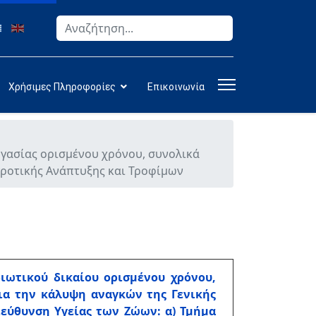
Αναζήτηση
Type 2 or more characters for results.
Χρήσιμες Πληροφορίες
Επικοινωνία
γασίας ορισμένου χρόνου, συνολικά
γροτικής Ανάπτυξης και Τροφίμων
ιωτικού δικαίου ορισμένου χρόνου,
για την κάλυψη αναγκών της Γενικής
ιεύθυνση Υγείας των Ζώων: α) Τμήμα