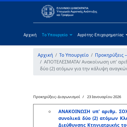
Αρχική
Το Υπουργείο
Αγρότης-Επιχειρηματίας
Αρχική
Το Υπουργείο
Προκηρύξεις –
ΑΠΟΤΕΛΕΣΜΑΤΑ/ Ανακοίνωση υπ' αριθμ
δύο (2) ατόμων για την κάλυψη αναγκώ
Προκηρύξεις–Διαγωνισμοί
23 Ιανουαρίου 2026
ΑΝΑΚΟΙΝΩΣΗ υπ' αριθμ. ΣΟΧ
συνολικά δύο (2) ατόμων Κλ
Διεύθυνσης Κτηνιατρικής το