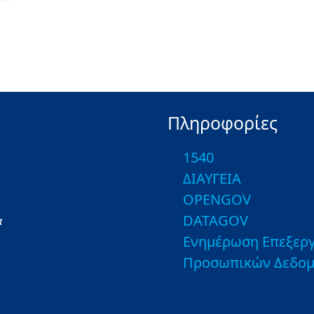
Πληροφορίες
1540
ΔΙΑΥΓΕΙΑ
OPENGOV
DATAGOV
α
Ενημέρωση Επεξεργ
Προσωπικών Δεδο