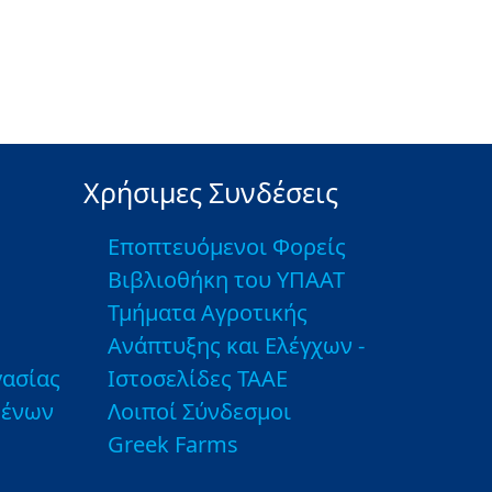
Χρήσιμες Συνδέσεις
Εποπτευόμενοι Φορείς
Βιβλιοθήκη του ΥΠΑΑΤ
Τμήματα Αγροτικής
Ανάπτυξης και Ελέγχων -
ασίας
Ιστοσελίδες ΤΑΑΕ
μένων
Λοιποί Σύνδεσμοι
Greek Farms