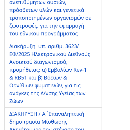
ανεπιθύμητων ουσιών,
πρόσθετων υλών και γενετικά
τροποποιημένων οργανισμών σε
ζωοτροφές, για την εφαρμογή
του εθνικού προγράμματος
Διακήρυξη υπ. αριθμ. 3623/
ΕΦ/2025 Ηλεκτρονικού Διεθνούς
Ανοικτού διαγωνισμού,
προμήθειας: α) Εμβολίων Rev-1
& RB51 και β) Βόειων &
Ορνίθιων φυματινών, για τις
ανάγκες της Δ/νσης Υγείας των
Ζώων
ΔΙΑΚΗΡΥΞΗ / A΄Επαναληπτική
δημοπρασία Μίσθωσης
Ακινήτου για την στέγαση του