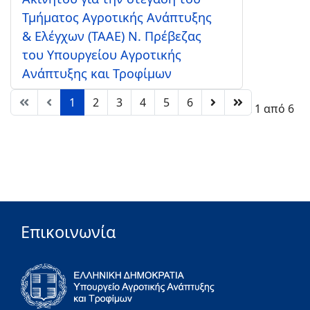
Τμήματος Αγροτικής Ανάπτυξης
& Ελέγχων (ΤΑΑΕ) Ν. Πρέβεζας
του Υπουργείου Αγροτικής
Ανάπτυξης και Τροφίμων
1
2
3
4
5
6
Σελίδα 1 από 6
Επικοινωνία