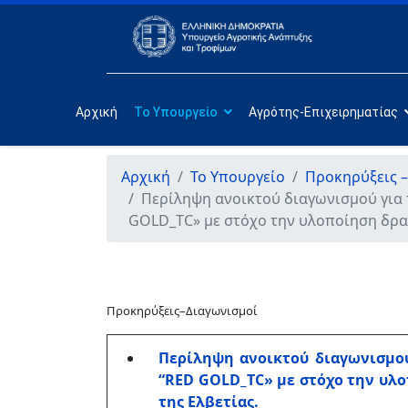
Αρχική
Το Υπουργείο
Αγρότης-Επιχειρηματίας
Αρχική
Το Υπουργείο
Προκηρύξεις –
Περίληψη ανοικτού διαγωνισμού για 
GOLD_TC» με στόχο την υλοποίηση δρα
Προκηρύξεις–Διαγωνισμοί
Περίληψη ανοικτού διαγωνισμού
“RED GOLD_TC» με στόχο την υλ
της Ελβετίας.