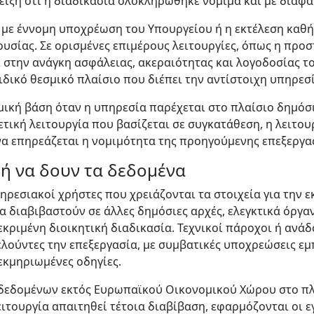
ειξη ότι η διαδικασία ολοκληρώθηκε νόμιμα και με διαφά
 με έννομη υποχρέωση του Υπουργείου ή η εκτέλεση καθή
υσίας. Σε ορισμένες επιμέρους λειτουργίες, όπως η προσ
αι στην ανάγκη ασφάλειας, ακεραιότητας και λογοδοσίας
ιδικό θεσμικό πλαίσιο που διέπει την αντίστοιχη υπηρεσ
μική βάση όταν η υπηρεσία παρέχεται στο πλαίσιο δημόσ
τική λειτουργία που βασίζεται σε συγκατάθεση, η λειτου
α επηρεάζεται η νομιμότητα της προηγούμενης επεξεργα
 ή να δουν τα δεδομένα
ρεσιακοί χρήστες που χρειάζονται τα στοιχεία για την 
α διαβιβαστούν σε άλλες δημόσιες αρχές, ελεγκτικά όργανα
κριμένη διοικητική διαδικασία. Τεχνικοί πάροχοι ή ανά
ούντες την επεξεργασία, με συμβατικές υποχρεώσεις εμ
εκμηριωμένες οδηγίες.
εδομένων εκτός Ευρωπαϊκού Οικονομικού Χώρου στο πλα
ειτουργία απαιτηθεί τέτοια διαβίβαση, εφαρμόζονται οι 