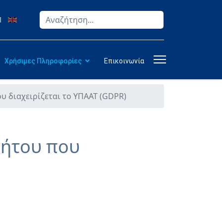
Αναζήτηση
Type 2 or more characters for results.
Χρήσιμες Πληροφορίες
Επικοινωνία
υ διαχειρίζεται το ΥΠΑΑΤ (GDPR)
νήτου που