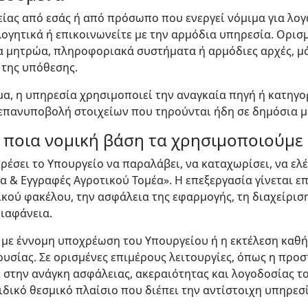
είας από εσάς ή από πρόσωπο που ενεργεί νόμιμα για λο
ογητικά ή επικοινωνείτε με την αρμόδια υπηρεσία. Ορισ
 μητρώα, πληροφοριακά συστήματα ή αρμόδιες αρχές, μό
 της υπόθεσης.
α, η υπηρεσία χρησιμοποιεί την αναγκαία πηγή ή κατηγορ
 επανυποβολή στοιχείων που τηρούνται ήδη σε δημόσια 
ε ποια νομική βάση τα χρησιμοποιούμε
έσει το Υπουργείο να παραλάβει, να καταχωρίσει, να ελέγ
 Εγγραφές Αγροτικού Τομέα». Η επεξεργασία γίνεται επί
ικού φακέλου, την ασφάλεια της εφαρμογής, τη διαχείρισ
ιαφάνεια.
 με έννομη υποχρέωση του Υπουργείου ή η εκτέλεση καθή
υσίας. Σε ορισμένες επιμέρους λειτουργίες, όπως η προσ
αι στην ανάγκη ασφάλειας, ακεραιότητας και λογοδοσίας
ιδικό θεσμικό πλαίσιο που διέπει την αντίστοιχη υπηρεσ