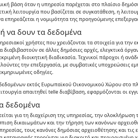
μική βάση όταν η υπηρεσία παρέχεται στο πλαίσιο δημόσ
τική λειτουργία που βασίζεται σε συγκατάθεση, η λειτου
α επηρεάζεται η νομιμότητα της προηγούμενης επεξεργα
 ή να δουν τα δεδομένα
ρεσιακοί χρήστες που χρειάζονται τα στοιχεία για την 
α διαβιβαστούν σε άλλες δημόσιες αρχές, ελεγκτικά όργανα
κριμένη διοικητική διαδικασία. Τεχνικοί πάροχοι ή ανά
ούντες την επεξεργασία, με συμβατικές υποχρεώσεις εμ
εκμηριωμένες οδηγίες.
εδομένων εκτός Ευρωπαϊκού Οικονομικού Χώρου στο πλα
ειτουργία απαιτηθεί telle διαβίβαση, εφαρμόζονται οι εγ
τα δεδομένα
είται για τη διαχείριση της υπηρεσίας, την ολοκλήρωση τ
σπιση δικαιωμάτων και την τήρηση των κανόνων αρχειοθ
πηρεσίας, τους κανόνες δημόσιας αρχειοθέτησης και τις 
ία καταγραφής τηρούνται για διακριτό και περιορισμένο 