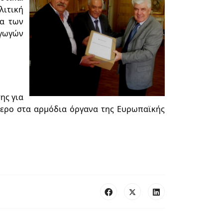
λιτική
τα των
αγωγών
ης για
τερο στα αρμόδια όργανα της Ευρωπαϊκής