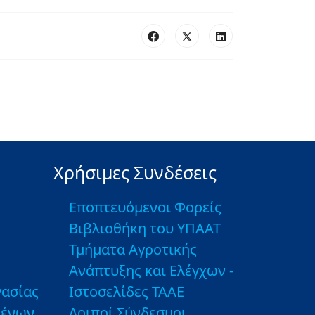
Χρήσιμες Συνδέσεις
Εποπτευόμενοι Φορείς
Βιβλιοθήκη του ΥΠΑΑΤ
Τμήματα Αγροτικής
Ανάπτυξης και Ελέγχων -
ασίας
Ιστοσελίδες ΤΑΑΕ
μένων
Λοιποί Σύνδεσμοι