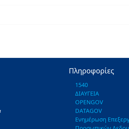
Πληροφορίες
1540
ΔΙΑΥΓΕΙΑ
OPENGOV
DATAGOV
α
Ενημέρωση Επεξεργ
Προσωπικών Δεδο