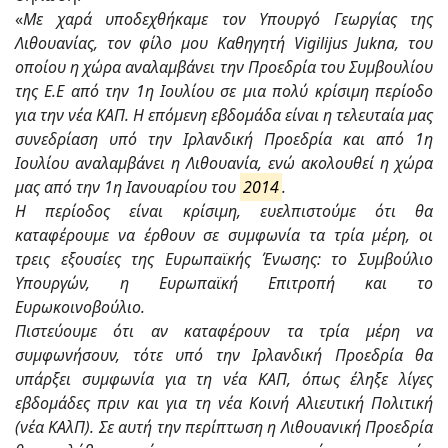
«
Με χαρά υποδεχθήκαμε τον Υπουργό Γεωργίας της
Λιθουανίας, τον φίλο μου Καθηγητή Vigilijus Jukna, του
οποίου η χώρα αναλαμβάνει την Προεδρία του Συμβουλίου
της Ε.Ε από την 1η Ιουλίου σε μια πολύ κρίσιμη περίοδο
για την νέα ΚΑΠ. Η επόμενη εβδομάδα είναι η τελευταία μας
συνεδρίαση υπό την Ιρλανδική Προεδρία και από 1η
Ιουλίου αναλαμβάνει η Λιθουανία, ενώ ακολουθεί η χώρα
μας από την 1η Ιανουαρίου του
2014
.
Η περίοδος είναι κρίσιμη, ευελπιστούμε ότι θα
καταφέρουμε να έρθουν σε συμφωνία τα τρία μέρη, οι
τρεις εξουσίες της Ευρωπαϊκής Ένωσης: το Συμβούλιο
Υπουργών, η Ευρωπαϊκή Επιτροπή και το
Ευρωκοινοβούλιο.
Πιστεύουμε ότι αν καταφέρουν τα τρία μέρη να
συμφωνήσουν, τότε υπό την Ιρλανδική Προεδρία θα
υπάρξει συμφωνία για τη νέα ΚΑΠ, όπως έληξε λίγες
εβδομάδες πριν και για τη νέα Κοινή Αλιευτική Πολιτική
(νέα ΚΑλΠ). Σε αυτή την περίπτωση η Λιθουανική Προεδρία