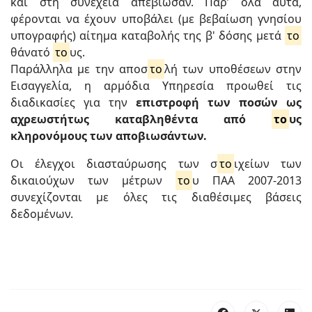
και στη συνέχεια απεβίωσαν. Παρ’ όλα αυτά,
φέρονται να έχουν υποβάλει (με βεβαίωση γνησίου
υπογραφής) αίτημα καταβολής της β' δόσης μετά
το
θάνατό
το
υς.
Παράλληλα με την αποσ
το
λή των υποθέσεων στην
Εισαγγελία, η αρμόδια Υπηρεσία προωθεί τις
διαδικασίες για την
επιστροφή των ποσών ως
αχρεωστήτως καταβληθέντα από
το
υς
κληρονόμους των αποβιωσάντων.
Οι έλεγχοι διασταύρωσης των σ
το
ιχείων των
δικαιούχων των μέτρων
το
υ ΠΑΑ 2007-2013
συνεχίζονται με όλες τις διαθέσιμες βάσεις
δεδομένων.