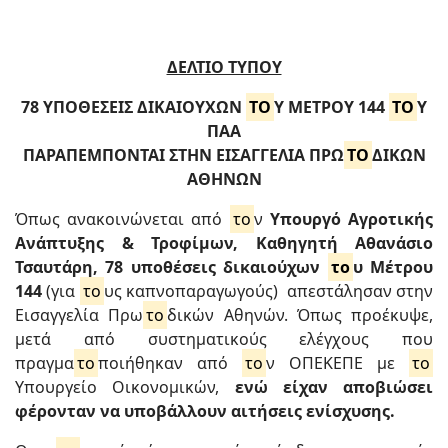
ΔΕΛΤΙΟ ΤΥΠΟΥ
78 ΥΠΟΘΕΣΕΙΣ ΔΙΚΑΙΟΥΧΩΝ
ΤΟ
Υ ΜΕΤΡΟΥ 144
ΤΟ
Υ
ΠΑΑ
ΠΑΡΑΠΕΜΠΟΝΤΑΙ ΣΤΗΝ ΕΙΣΑΓΓΕΛΙΑ ΠΡΩ
ΤΟ
ΔΙΚΩΝ
ΑΘΗΝΩΝ
Όπως ανακοινώνεται από
το
ν
Υπουργό Αγροτικής
Ανάπτυξης & Τροφίμων, Καθηγητή Αθανάσιo
Τσαυτάρη, 78 υποθέσεις δικαιούχων
το
υ Μέτρου
144
(για
το
υς καπνοπαραγωγούς) απεστάλησαν στην
Εισαγγελία Πρω
το
δικών Αθηνών. Όπως προέκυψε,
μετά από συστηματικούς ελέγχους που
πραγμα
το
ποιήθηκαν από
το
ν ΟΠΕΚΕΠΕ με
το
Υπουργείο Οικονομικών,
ενώ είχαν αποβιώσει
φέρονταν να υποβάλλουν αιτήσεις ενίσχυσης.