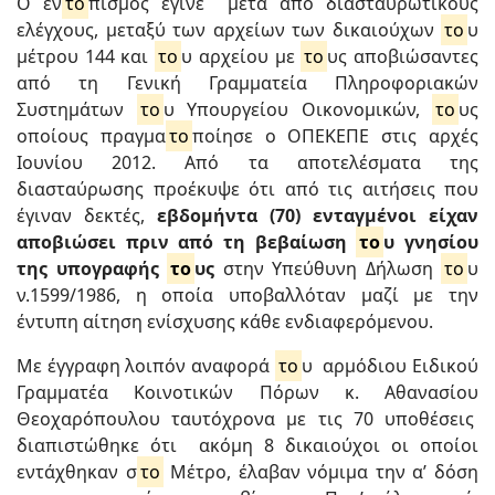
Ο εν
το
πισμός έγινε μετά από διασταυρωτικούς
ελέγχους, μεταξύ των αρχείων των δικαιούχων
το
υ
μέτρου 144 και
το
υ αρχείου με
το
υς αποβιώσαντες
από τη Γενική Γραμματεία Πληροφοριακών
Συστημάτων
το
υ Υπουργείου Οικονομικών,
το
υς
οποίους πραγμα
το
ποίησε ο ΟΠΕΚΕΠΕ στις αρχές
Ιουνίου 2012. Από τα αποτελέσματα της
διασταύρωσης προέκυψε ότι από τις αιτήσεις που
έγιναν δεκτές,
εβδομήντα (70) ενταγμένοι είχαν
αποβιώσει πριν από τη βεβαίωση
το
υ γνησίου
της υπογραφής
το
υς
στην Υπεύθυνη Δήλωση
το
υ
ν.1599/1986, η οποία υποβαλλόταν μαζί με την
έντυπη αίτηση ενίσχυσης κάθε ενδιαφερόμενου.
Με έγγραφη λοιπόν αναφορά
το
υ αρμόδιου Ειδικού
Γραμματέα Κοινοτικών Πόρων κ. Αθανασίου
Θεοχαρόπουλου ταυτόχρονα με τις 70 υποθέσεις
διαπιστώθηκε ότι ακόμη 8 δικαιούχοι οι οποίοι
εντάχθηκαν σ
το
Μέτρο, έλαβαν νόμιμα την α’ δόση