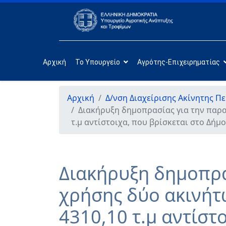
Αρχική
Το Υπουργείο
Αγρότης-Επιχειρηματίας
Αρχική
Δ/νση Διαχείρισης Ακίνητης Π
Διακήρυξη δημοπρασίας για την παρα
τ.μ αντίστοιχα, που βρίσκεται στο Δή
Διακήρυξη δημοπρα
χρήσης δύο ακινήτω
4310,10 τ.μ αντίστ