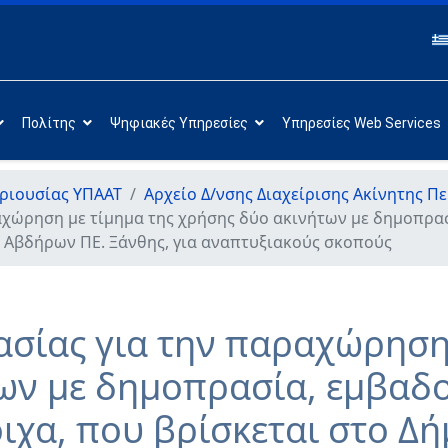
Πολίτης
Ψηφιακές Υπηρεσίες
Υπηρεσίες Web Services
εριουσίας ΥΠΑΑΤ
Αρχείο Δ/νσης Διαχείρισης Ακίνητης Π
χώρηση με τίμημα της χρήσης δύο ακινήτων με δημοπρασία
μο Αβδήρων ΠΕ. Ξάνθης, για αναπτυξιακούς σκοπούς
σίας για την παραχώρηση 
ν με δημοπρασία, εμβαδού
οιχα, που βρίσκεται στο Δ