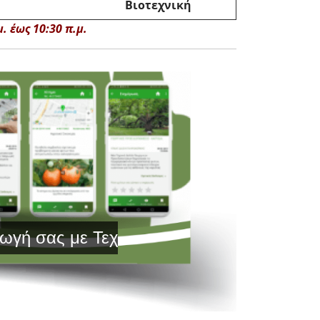
Βιοτεχνική
 έως 10:30 π.μ.
ας με Τεχνολογία Αιχμής και Έγκυρη Εν