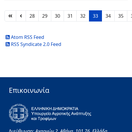
28
29
30
31
32
33
34
35
Atom RSS Feed
RSS Syndicate 2.0 Feed
Επικοινωνία
Διεύθυνση:
Αχαρνών 2,
Αθήνα,
101 76,
Ελλάδα