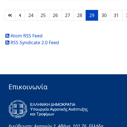
24
25
26
27
28
29
30
31
Atom RSS Feed
RSS Syndicate 2.0 Feed
Επικοινωνία
Διεύθυνση:
Αχαρνών 2,
Αθήνα,
101 76,
Ελλάδα