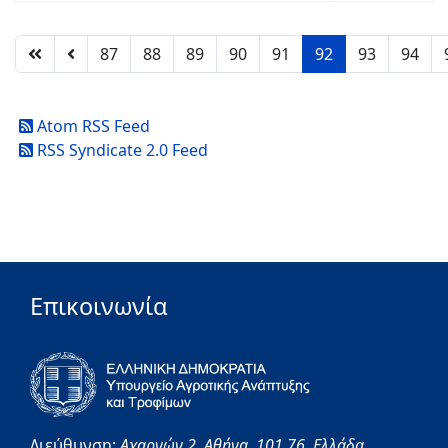
87
88
89
90
91
92
93
94
Atom RSS Feed
RSS Syndicate 2.0 Feed
Επικοινωνία
Διεύθυνση:
Αχαρνών 2,
Αθήνα,
101 76,
Ελλάδα