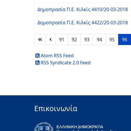
Δημοπρασία Π.Ε. Κιλκίς 4410/20-03-2018
Δημοπρασία Π.Ε. Κιλκίς 4422/20-03-2018
91
92
93
94
95
96
Atom RSS Feed
RSS Syndicate 2.0 Feed
Επικοινωνία