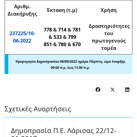
Αριθμ
.
Έκταση (τ.μ)
Χρήση
Διακήρυξης
Δραστηριότητες
778
&
714
&
781
237225/10-
του
&
533
&
799
06-2022
πρωτογενούς
851
&
780
&
670
τομέα
Ημερομηνία Δημοπρασίας 08/
09/2022 ημέρα Πέμπτη, ώρα έναρξης
09:00 π
.
μ. έως 11:00 π.μ.
Σχετικές Αναρτήσεις
Δημοπρασία Π.Ε. Λάρισας 22/12-