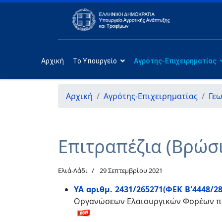
Αρχική
Το Υπουργείο
Αγρότης-Επιχειρηματίας
Αρχική
Αγρότης-Επιχειρηματίας
Γεω
Επιτραπέζια (Βρώσι
Ελιά-Λάδι
29 Σεπτεμβρίου 2021
ΥΑ αριθμ. 2431/265271(ΦΕΚ Β'4448/28.
Οργανώσεων Ελαιουργικών Φορέων περ