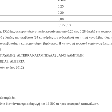
€/κιλό
0,25
0,20
0,08
0,12-0,13
ς Ελλάδας, σε ευρωπαϊκό επίπεδο, κυμαίνεται από 0.20 έως 0.28 €/κιλό για τις ποικ
 χιλιάδες χαρτοκιβώτια (24 κονσέρβες του ενός κιλού) και η τιμή κονσέρβας πλησί
 κονσερβοποίηση και χυμοποίηση βερίκοκου. Η κατανομή τους ανά νομό αναφέρεται
Ε
 ΠΑΥΛΙΔΗΣ,
ALTERRA
ΚΑΡΑΜΠΕΛΛΑΣ , ΑΦΟΙ ΛΑΜΠΡΙΔΗ
ΠΙΣ ΑΕ,
ALBERTA
.
ούν το έτος 2012)
ία περίοδο.
00
tn
διατίθενται προς εξαγωγή και 16.500
tn
προς εσωτερική κατανάλωση.