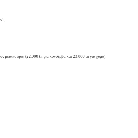
ηση
ος μεταποίηση (22.000
tn
για κονσέρβα και 23.000
tn
για χυμό).
α