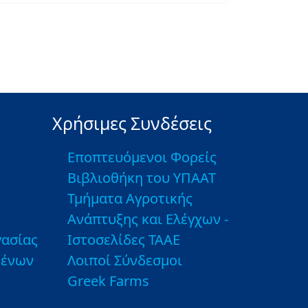
Χρήσιμες Συνδέσεις
Εποπτευόμενοι Φορείς
Βιβλιοθήκη του ΥΠΑΑΤ
Τμήματα Αγροτικής
Ανάπτυξης και Ελέγχων -
ασίας
Ιστοσελίδες ΤΑΑΕ
μένων
Λοιποί Σύνδεσμοι
Greek Farms