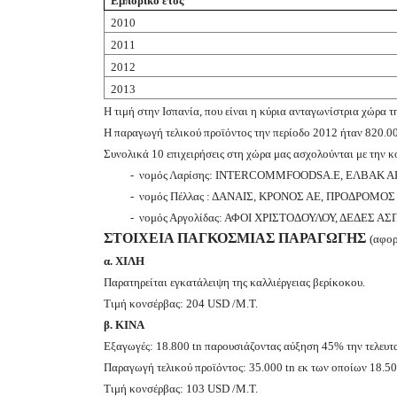
Εμπορικό έτος
2010
2011
2012
2013
Η τιμή στην Ισπανία, που είναι η κύρια ανταγωνίστρια χώρα τη
Η παραγωγή τελικού προϊόντος την περίοδο 2012 ήταν 820.000
Συνολικά 10 επιχειρήσεις στη χώρα μας ασχολούνται με την
- νομός Λαρίσης:
INTERCOMM
FOODS
A
.
E
,
ΕΛΒΑΚ Α
- νομός Πέλλας :
ΔΑΝΑΙΣ, ΚΡΟΝΟΣ ΑΕ, ΠΡΟΔΡΟΜΟΣ
- νομός Αργολίδας: ΑΦΟΙ ΧΡΙΣΤΟΔΟΥΛΟΥ, ΔΕΔΕΣ ΑΣ
ΣΤΟΙΧΕΙΑ ΠΑΓΚΟΣΜΙΑΣ ΠΑΡΑΓΩΓΗΣ
(αφορ
α. ΧΙΛΗ
Παρατηρείται εγκατάλειψη της καλλιέργειας βερίκοκου.
Τιμή κονσέρβας: 204
USD
/Μ.Τ.
β. ΚΙΝΑ
Εξαγωγές: 18.800
tn
παρουσιάζοντας αύξηση 45% την τελευτα
Παραγωγή τελικού προϊόντος: 35.000
tn
εκ των οποίων 18.5
Τιμή κονσέρβας: 103
USD
/Μ.Τ.