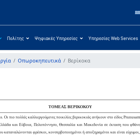
Πολίτης
Ψηφιακές Υπηρεσίες
Υπηρεσίες Web Services
ργία
Οπωροκηπευτικά
Βερίκοκα
ΤΟΜΕΑΣ ΒΕΡΙΚΟΚΟY
s. Οι πιο πολλές καλλιεργούμενες ποικιλίες βερικοκιάς ανήκουν στο είδος
Prunus
ar
Ελλάδα και Εύβοια, Πελοπόννησο, Θεσσαλία και Μακεδονία σε έκταση που φθάνε
που καταναλώνονται φρέσκοι, κονσερβοποιημένοι ή αποξηραμένοι και είναι εύχυμοι,