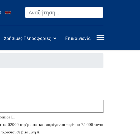
Αναζήτηση
Type 2 or more characters for results.
Χρήσιμες Πληροφορίες
Επικοινωνία
menica
L
.
ι τα 62000 στρέμματα και παράγονται περίπου 75.000 τόνοι
 πλούσιοι σε βιταμίνη Α.