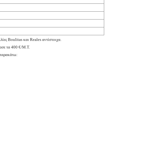
ιλίες
Boulitas
και
Reales
αντίστοιχα.
ασε τα 400 €/Μ.Τ.
 παρακάτω: