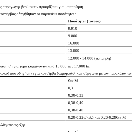
ς παραγωγής βερίκοκων προορίζεται για μεταποίηση .
κονσέρβας οδηγήθηκαν οι παρακάτω ποσότητες :
Ποσότητες (τόνους)
9.910
9.000
16.000
15.000
12.000 - 14.000 (εκτίμηση)
ταποίηση για χυμό κυμαίνονται από 15.000 έως 17.000
tn
.
ίκοκο) που οδηγήθηκε για κονσέρβα διαμορφώθηκαν σύμφωνα με τον παρακάτω πί
€/κιλό
0,31
0,30-0,33
0,38-0,40
0,38-0,40
0,20-0,22€/κιλό και 0,26-0,28€/κιλό.
φώθηκαν ως εξής: