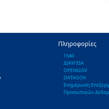
Πληροφορίες
1540
ΔΙΑΥΓΕΙΑ
OPENGOV
DATAGOV
α
Ενημέρωση Επεξεργ
Προσωπικών Δεδο