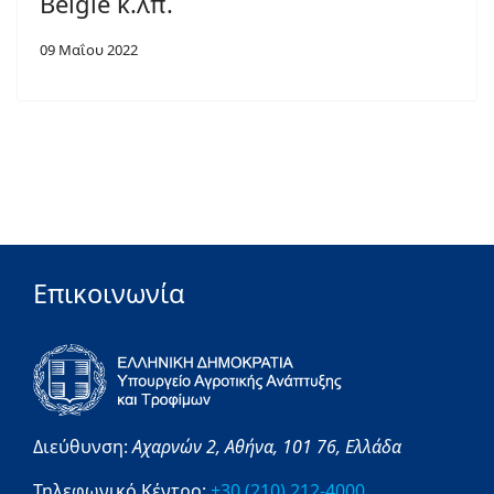
België κ.λπ.
09 Μαΐου 2022
Επικοινωνία
Διεύθυνση:
Αχαρνών 2,
Αθήνα,
101 76,
Ελλάδα
Τηλεφωνικό Κέντρο:
+30 (210) 212-4000