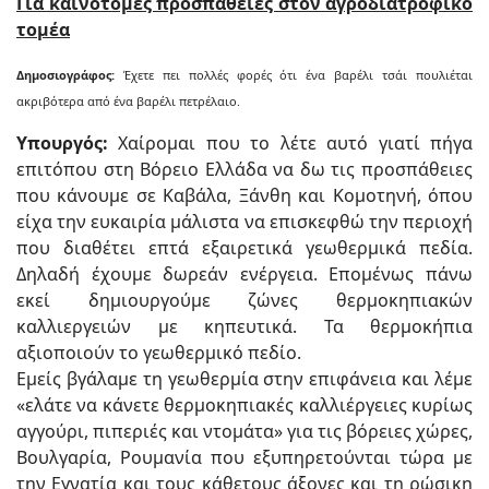
Για καινοτόμες προσπάθειες στον αγροδιατροφικό
τομέα
Δημοσιογράφος:
Έχετε πει πολλές φορές ότι ένα βαρέλι τσάι πουλιέται
ακριβότερα από ένα βαρέλι πετρέλαιο.
Υπουργός:
Χαίρομαι που το λέτε αυτό γιατί πήγα
επιτόπου στη Βόρειο Ελλάδα να δω τις προσπάθειες
που κάνουμε σε Καβάλα, Ξάνθη και Κομοτηνή, όπου
είχα την ευκαιρία μάλιστα να επισκεφθώ την περιοχή
που διαθέτει επτά εξαιρετικά γεωθερμικά πεδία.
Δηλαδή έχουμε δωρεάν ενέργεια. Επομένως πάνω
εκεί δημιουργούμε ζώνες θερμοκηπιακών
καλλιεργειών με κηπευτικά. Τα θερμοκήπια
αξιοποιούν το γεωθερμικό πεδίο.
Εμείς βγάλαμε τη γεωθερμία στην επιφάνεια και λέμε
«ελάτε να κάνετε θερμοκηπιακές καλλιέργειες κυρίως
αγγούρι, πιπεριές και ντομάτα» για τις βόρειες χώρες,
Βουλγαρία, Ρουμανία που εξυπηρετούνται τώρα με
την Εγνατία και τους κάθετους άξονες και τη ρώσικη