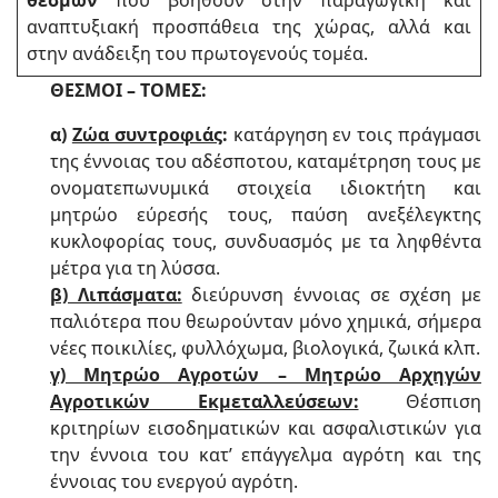
θεσμών
που βοηθούν στην παραγωγική και
αναπτυξιακή προσπάθεια της χώρας, αλλά και
στην ανάδειξη του πρωτογενούς τομέα.
ΘΕΣΜΟΙ – ΤΟΜΕΣ:
α)
Ζώα συντροφιάς
:
κατάργηση εν τοις πράγμασι
της έννοιας του αδέσποτου, καταμέτρηση τους με
ονοματεπωνυμικά στοιχεία ιδιοκτήτη και
μητρώο εύρεσής τους, παύση ανεξέλεγκτης
κυκλοφορίας τους, συνδυασμός με τα ληφθέντα
μέτρα για τη λύσσα.
β) Λιπάσματα:
διεύρυνση έννοιας σε σχέση με
παλιότερα που θεωρούνταν μόνο χημικά, σήμερα
νέες ποικιλίες, φυλλόχωμα, βιολογικά, ζωικά κλπ.
γ) Μητρώο Αγροτών – Μητρώο Αρχηγών
Αγροτικών Εκμεταλλεύσεων:
Θέσπιση
κριτηρίων εισοδηματικών και ασφαλιστικών για
την έννοια του κατ’ επάγγελμα αγρότη και της
έννοιας του ενεργού αγρότη.