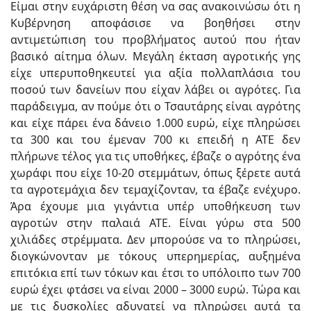
Είμαι στην ευχάριστη θέση να σας ανακοινώσω ότι η
Κυβέρνηση αποφάσισε να βοηθήσει στην
αντιμετώπιση του προβλήματος αυτού που ήταν
βασικό αίτημα όλων. Μεγάλη έκταση αγροτικής γης
είχε υπερυποθηκευτεί για αξία πολλαπλάσια του
ποσού των δανείων που είχαν λάβει οι αγρότες. Για
παράδειγμα, αν πούμε ότι ο Τσαυτάρης είναι αγρότης
και είχε πάρει ένα δάνειο 1.000 ευρώ, είχε πληρώσει
τα 300 και του έμεναν 700 κι επειδή η ΑΤΕ δεν
πλήρωνε τέλος για τις υποθήκες, έβαζε ο αγρότης ένα
χωράφι που είχε 10-20 στεμμάτων, όπως ξέρετε αυτά
τα αγροτεμάχια δεν τεμαχίζονταν, τα έβαζε ενέχυρο.
Άρα έχουμε μια γιγάντια υπέρ υποθήκευση των
αγροτών στην παλαιά ΑΤΕ. Είναι γύρω στα 500
χιλιάδες στρέμματα. Δεν μπορούσε να το πληρώσει,
διογκώνονταν με τόκους υπερημερίας, αυξημένα
επιτόκια επί των τόκων και έτσι το υπόλοιπο των 700
ευρώ έχει φτάσει να είναι 2000 – 3000 ευρώ. Τώρα και
με τις δυσκολίες αδυνατεί να πληρώσει αυτά τα