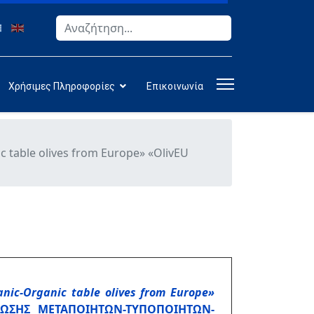
Αναζήτηση
Type 2 or more characters for results.
Χρήσιμες Πληροφορίες
Επικοινωνία
 table olives from Europe» «OlivEU
anic
-
Organic table olives from Europe
»
ΕΝΩΣΗΣ ΜΕΤΑΠΟΙΗΤΩΝ-ΤΥΠΟΠΟΙΗΤΩΝ-