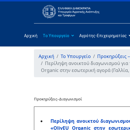
Αρχική
Το Υπουργείο
Αγρότης-Επιχειρηματίας
Αρχική
Το Υπουργείο
Προκηρύξεις –
Περίληψη ανοικτού διαγωνισμού για τ
Organic στην εσωτερική αγορά (Γαλλία
Προκηρύξεις–Διαγωνισμοί
Περίληψη ανοικτού διαγωνισμού
«
OlivEU Organic
στην εσωτερι